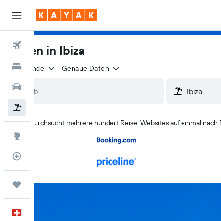
Flüge
Ferien in Ibiza
Hotels
2 Reisende
Genaue Daten
Mietwagen
Pauschalreisen
KAYAK durchsucht mehrere hundert Reise-Websites auf einmal nach P
Explore
Flugstatus
Trips
Deutsch