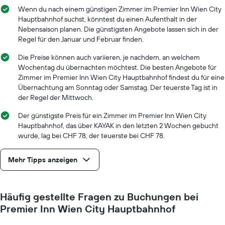
Diagramm
Wenn du nach einem günstigen Zimmer im Premier Inn Wien City
hat
Hauptbahnhof suchst, könntest du einen Aufenthalt in der
1
Nebensaison planen. Die günstigsten Angebote lassen sich in der
X-
Regel für den Januar und Februar finden.
Achse,
die
Die Preise können auch variieren, je nachdem, an welchem
die
Wochentag du übernachten möchtest. Die besten Angebote für
Anzahl
Zimmer im Premier Inn Wien City Hauptbahnhof findest du für eine
der
Übernachtung am Sonntag oder Samstag. Der teuerste Tag ist in
Tage
der Regel der Mittwoch.
vor
dem
Der günstigste Preis für ein Zimmer im Premier Inn Wien City
Aufenthalt
Hauptbahnhof, das über KAYAK in den letzten 2 Wochen gebucht
anzeigt
wurde, lag bei CHF 78, der teuerste bei CHF 78.
Das
Diagramm
hat
Mehr Tipps anzeigen
1
Y-
Achse,
Häufig gestellte Fragen zu Buchungen bei
die
den
Premier Inn Wien City Hauptbahnhof
durchschnittlichen