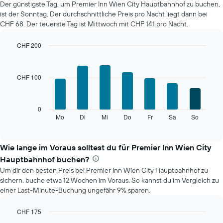
Der günstigste Tag, um Premier Inn Wien City Hauptbahnhof zu buchen,
im
ist der Sonntag. Der durchschnittliche Preis pro Nacht liegt dann bei
jeweiligen
CHF 68. Der teuerste Tag ist Mittwoch mit CHF 141 pro Nacht.
Monat
an.
Das
CHF 200
Diagramm
Bar
Chart
hat
graphic.
chart
with
1
CHF 100
7
X-
bars.
Achse,
die
Das
0
die
folgende
Mo
Di
Mi
Do
Fr
Sa
So
End
Monate
of
Diagramm
anzeigt.
interactive
zeigt
chart
Das
den
Wie lange im Voraus solltest du für Premier Inn Wien City
Diagramm
durchschnittlichen
hat
Hauptbahnhof buchen?
Preis
1
Um dir den besten Preis bei Premier Inn Wien City Hauptbahnhof zu
eines
Y-
sichern, buche etwa 12 Wochen im Voraus. So kannst du im Vergleich zu
Zimmers
Achse,
einer Last-Minute-Buchung ungefähr 9% sparen.
für
die
den
den
jeweiligen
CHF 175
durchschnittlichen
Wochentag.
Line
Chart