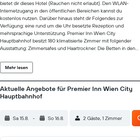
bietet dir dieses Hotel (Rauchen nicht erlaubt). Den WLAN-
Internetzugang in den öffentlichen Bereichen kannst du
kostenlos nutzen. Darüber hinaus steht dir Folgendes zur
Verfügung: eine rund um die Uhr besetzte Rezeption und
mehrsprachige Unterstützung. Premier Inn Wien City
Hauptbahnhof besitzt 180 klimatisierte Zimmer mit folgender
Ausstattung: Zimmersafes und Haartrockner. Die Betten in den
Zimmern haben hochwertige Bettwaren. In den Zimmern
stehen Fernseher mit Kabelempfang zur Verfügung. Dir steht ein
Mehr lesen
kostenloser Internetzugang (Kabel) zur Verfügung. Zur
Zimmerausstattung gehören Telefone und Schreibtische. Alle
Zimmer verfügen außerdem über kostenlose Toilettenartikel
Aktuelle Angebote für Premier Inn Wien City
und Verdunkelungsvorhänge. Der Reinigungsservice wird
Hauptbahnhof
täglich angeboten. Auf Anfrage bekommst du
Bügeleisen/Bügelbretter. Die unten aufgeführten
Freizeitaktivitäten werden entweder vor Ort oder in der Nähe
Sa 15.8.
-
So 16.8.
2 Gäste, 1 Zimmer
angeboten. Es können dabei Gebühren anfallen.