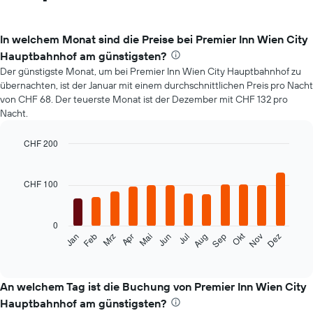
In welchem Monat sind die Preise bei Premier Inn Wien City
Hauptbahnhof am günstigsten?
Der günstigste Monat, um bei Premier Inn Wien City Hauptbahnhof zu
übernachten, ist der Januar mit einem durchschnittlichen Preis pro Nacht
von CHF 68. Der teuerste Monat ist der Dezember mit CHF 132 pro
Nacht.
CHF 200
Bar
Chart
graphic.
chart
with
CHF 100
12
bars.
0
Das
Okt
Feb
Mai
Aug
Nov
Mrz
Jun
Sep
Dez
Jan
Apr
Jul
folgende
End
of
Diagramm
interactive
zeigt
chart
den
An welchem Tag ist die Buchung von Premier Inn Wien City
durchschnittlichen
Hauptbahnhof am günstigsten?
Zimmerpreis