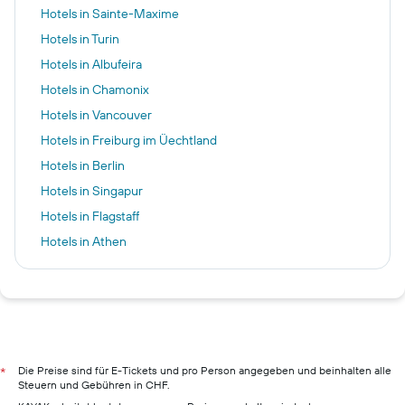
Hotels in Sainte-Maxime
Hotels in Turin
Hotels in Albufeira
Hotels in Chamonix
Hotels in Vancouver
Hotels in Freiburg im Üechtland
Hotels in Berlin
Hotels in Singapur
Hotels in Flagstaff
Hotels in Athen
Hotels in Dublin
Hotels in Zürich
Hotels in Abu Dhabi
Hotels in Santa Teresa Gallura
Hotels in Monthey
Die Preise sind für E-Tickets und pro Person angegeben und beinhalten alle
*
Steuern und Gebühren in CHF.
Hotels in Luzern