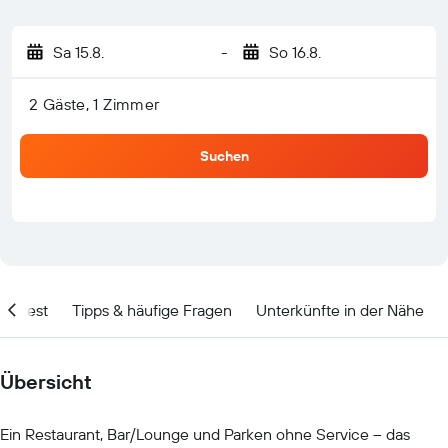
Sa 15.8.
-
So 16.8.
2 Gäste, 1 Zimmer
Suchen
olltest
Tipps & häufige Fragen
Unterkünfte in der Nähe
Übersicht
Ein Restaurant, Bar/Lounge und Parken ohne Service – das