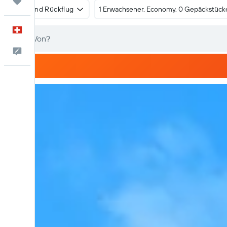
Trips
Hin- und Rückflug
1 Erwachsener, Economy, 0 Gepäckstück
Deutsch
Dein Feedback an uns