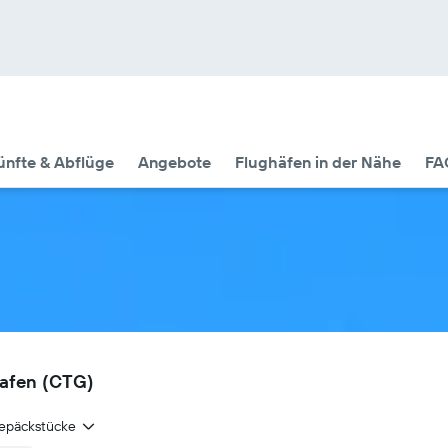
nfte & Abflüge
Angebote
Flughäfen in der Nähe
FA
hafen (CTG)
epäckstücke