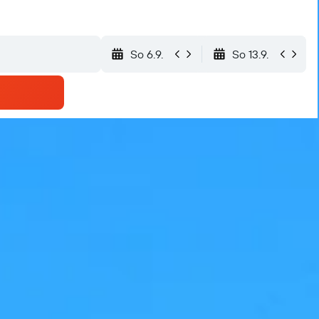
So 6.9.
So 13.9.