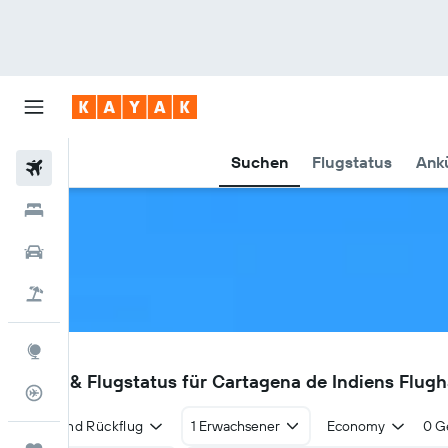
Suchen
Flugstatus
Ankü
Flüge
Hotels
Mietwagen
Pauschalreisen
Explore
CTG
Flüge & Flugstatus für Cartagena de Indiens Flug
Flugstatus
Hin- und Rückflug
1 Erwachsener
Economy
0 G