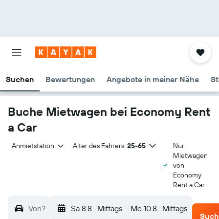
Suchen
Bewertungen
Angebote in meiner Nähe
St
Buche Mietwagen bei Economy Rent
a Car
Anmietstation
Alter des Fahrers:
25-65
Nur
Mietwagen
von
Economy
Rent a Car
Von?
Sa 8.8.
Mittags
-
Mo 10.8.
Mittags
Such