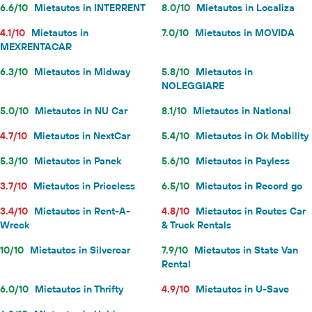
6.6/10
Mietautos in INTERRENT
8.0/10
Mietautos in Localiza
4.1/10
Mietautos in
7.0/10
Mietautos in MOVIDA
MEXRENTACAR
6.3/10
Mietautos in Midway
5.8/10
Mietautos in
NOLEGGIARE
5.0/10
Mietautos in NU Car
8.1/10
Mietautos in National
4.7/10
Mietautos in NextCar
5.4/10
Mietautos in Ok Mobility
5.3/10
Mietautos in Panek
5.6/10
Mietautos in Payless
3.7/10
Mietautos in Priceless
6.5/10
Mietautos in Record go
3.4/10
Mietautos in Rent-A-
4.8/10
Mietautos in Routes Car
Wreck
& Truck Rentals
10/10
Mietautos in Silvercar
7.9/10
Mietautos in State Van
Rental
6.0/10
Mietautos in Thrifty
4.9/10
Mietautos in U-Save