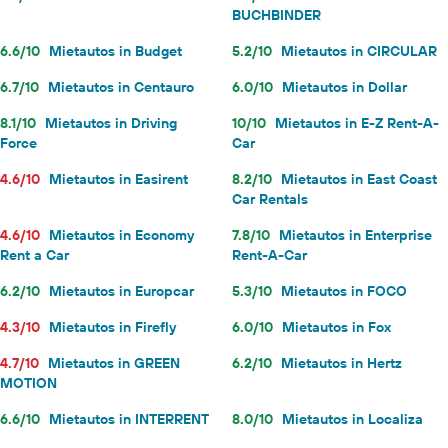
BUCHBINDER
6.6/10
Mietautos in Budget
5.2/10
Mietautos in CIRCULAR
6.7/10
Mietautos in Centauro
6.0/10
Mietautos in Dollar
8.1/10
Mietautos in Driving
10/10
Mietautos in E-Z Rent-A-
Force
Car
4.6/10
Mietautos in Easirent
8.2/10
Mietautos in East Coast
Car Rentals
4.6/10
Mietautos in Economy
7.8/10
Mietautos in Enterprise
Rent a Car
Rent-A-Car
6.2/10
Mietautos in Europcar
5.3/10
Mietautos in FOCO
4.3/10
Mietautos in Firefly
6.0/10
Mietautos in Fox
4.7/10
Mietautos in GREEN
6.2/10
Mietautos in Hertz
MOTION
6.6/10
Mietautos in INTERRENT
8.0/10
Mietautos in Localiza