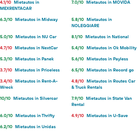
4.1/10
Mietautos in
7.0/10
Mietautos in MOVIDA
MEXRENTACAR
6.3/10
Mietautos in Midway
5.8/10
Mietautos in
NOLEGGIARE
5.0/10
Mietautos in NU Car
8.1/10
Mietautos in National
4.7/10
Mietautos in NextCar
5.4/10
Mietautos in Ok Mobility
5.3/10
Mietautos in Panek
5.6/10
Mietautos in Payless
3.7/10
Mietautos in Priceless
6.5/10
Mietautos in Record go
3.4/10
Mietautos in Rent-A-
4.8/10
Mietautos in Routes Car
Wreck
& Truck Rentals
10/10
Mietautos in Silvercar
7.9/10
Mietautos in State Van
Rental
6.0/10
Mietautos in Thrifty
4.9/10
Mietautos in U-Save
6.2/10
Mietautos in Unidas