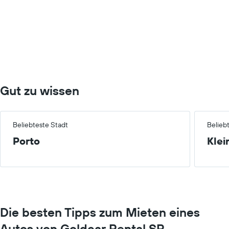
Gut zu wissen
Beliebteste Stadt
Belieb
Porto
Klei
Die besten Tipps zum Mieten eines
Autos von Goldcar Rental SP