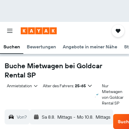
Suchen
Bewertungen
Angebote in meiner Nähe
St
Buche Mietwagen bei Goldcar
Rental SP
Anmietstation
Alter des Fahrers:
25-65
Nur
Mietwagen
von Goldcar
Rental SP
Von?
Sa 8.8.
Mittags
-
Mo 10.8.
Mittags
Such