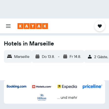
Hotels in Marseille
Marseille
Do 13.8.
-
Fr 14.8.
2 Gäste,
… und mehr