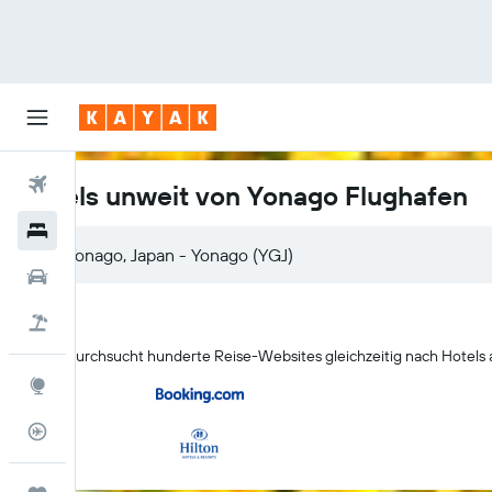
Flüge
Hotels unweit von Yonago Flughafen
Hotels
Mietwagen
Pauschalreisen
KAYAK durchsucht hunderte Reise-Websites gleichzeitig nach Hotels
Explore
Flugstatus