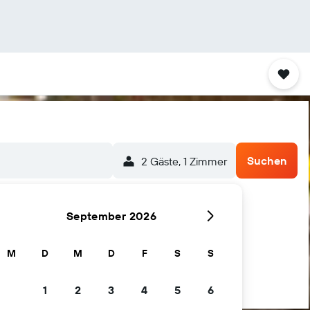
Suchen
2 Gäste, 1 Zimmer
September 2026
M
D
M
D
F
S
S
1
2
3
4
5
6