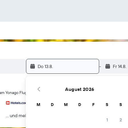
Do 13.8.
-
Fr 14.8.
August 2026
 am Yonago Flughafen
M
D
M
D
F
S
S
… und mehr
1
2