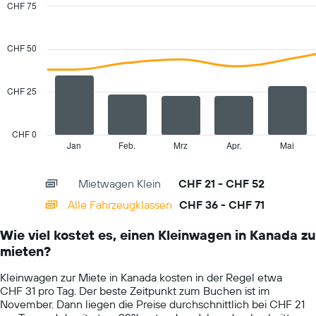
die
CHF 75
den
Combination
Chart
günstigsten
graphic.
chart
with
Mietwagenpreis
CHF 50
2
für
data
die
series.
angegebenen
CHF 25
Anbieter
The
anzeigt.
chart
has
CHF 0
1
Jan
Feb.
Mrz
Apr.
Mai
End
of
X
interactive
axis
chart
Mietwagen Klein
CHF 21 - CHF 52
displaying
categories.
Alle Fahrzeugklassen
CHF 36 - CHF 71
Range:
14
Wie viel kostet es, einen Kleinwagen in Kanada zu
categories.
mieten?
The
chart
Kleinwagen zur Miete in Kanada kosten in der Regel etwa
has
CHF 31 pro Tag. Der beste Zeitpunkt zum Buchen ist im
1
November. Dann liegen die Preise durchschnittlich bei CHF 21
Y