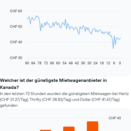
CHF 60
Line
Chart
graphic.
chart
with
91
CHF 50
data
points.
CHF 40
Das
folgende
Diagramm
CHF 30
zeigt,
90
84
78
72
66
60
54
48
42
36
30
24
18
12
6
0
End
of
wie
interactive
sich
chart
der
Welcher ist der günstigste Mietwagenanbieter in
Preis
Kanada?
eines
In den letzten 72 Stunden wurden die günstigsten Mietwagen bei Hertz
Mietwagens
(CHF 31.27/Tag), Thrifty (CHF 38.82/Tag) und Dollar (CHF 41.67/Tag)
entwickelt,
gefunden.
wenn
das
Buchungsdatum
CHF 40
näher
Bar
Chart
rückt.
graphic.
chart