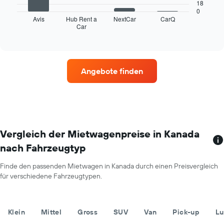
Jahr
18
Diagramm
anzeigt.
0
zeigt
Avis
Hub Rent a
NextCar
CarQ
Das
Car
die
End
Diagramm
of
vier
hat
interactive
Mietwagenanbieter
chart
1
mit
Y-
den
Achse,
Angebote finden
meisten
die
Standorten.
den
Das
durchschnittlichen
Diagramm
Mietwagenpreis
zeigt
für
1
einen
X-
Vergleich der Mietwagenpreise in Kanada
Tag
Achse
anzeigt.
nach Fahrzeugtyp
mit
Mietwagenanbietern.
Finde den passenden Mietwagen in Kanada durch einen Preisvergleich
Das
für verschiedene Fahrzeugtypen.
Diagramm
hat
1
Y-
Klein
Mittel
Gross
SUV
Van
Pick-up
Lu
Achse,