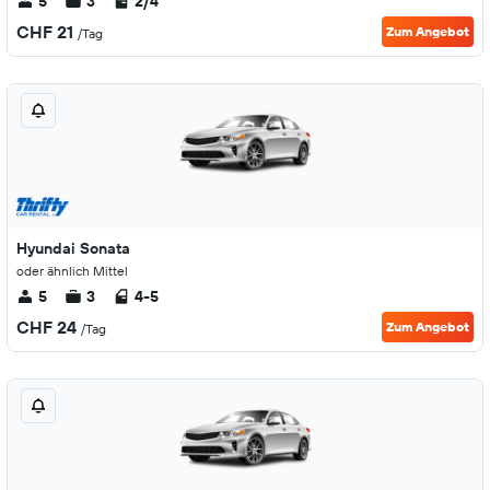
5
3
2/4
CHF 21
Zum Angebot
/Tag
Hyundai Sonata
oder ähnlich Mittel
5
3
4-5
CHF 24
Zum Angebot
/Tag