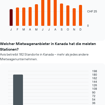
bars.
CHF 25
Das
folgende
Diagramm
zeigt
0
J
F
M
A
M
J
J
A
S
O
N
D
den
End
of
durchschnittlichen
interactive
Mietwagenpreis
chart
im
Welcher Mietwagenanbieter in Kanada hat die meisten
jeweiligen
Stationen?
Monat
Avis betreibt 182 Standorte in Kanada – mehr als jedes andere
an.
Mietwagenunternehmen.
Das
Diagramm
hat
198
1
180
Bar
Chart
162
X-
graphic.
chart
144
Achse,
with
126
4
die
108
bars.
die
90
72
Monate
54
Das
im
36
folgende