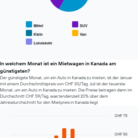
durchschnittlichen
zeigt
Die
Mietwagenpreis
die
folgende
anzeigt.
4
Tabelle
günstigsten
zeigt
Mittel
SUV
Mietwagenanbieter
den
an.
durchschnittlichen
Klein
Van
Das
Preis
Luxusauto
Diagramm
End
beliebter
of
hat
Mietwagenklassen
interactive
1
an.
chart
Y-
In welchem Monat ist ein Mietwagen in Kanada am
Achse,
günstigsten?
die
Der günstigste Monat, um ein Auto in Kanada zu mieten, ist der Januar
den
mit einem Durchschnittspreis von CHF 30/Tag. Juli ist der teuerste
günstigsten
Monat, um ein Auto in Kanada zu mieten. Die Preise betragen dann im
Mietwagenpreis
Durchschnitt CHF 59/Tag, was tendenziell 20% über dem
für
Jahresdurchschnitt für den Mietpreis in Kanada liegt.
die
angegebenen
Anbieter
CHF 75
anzeigt.
Bar
Chart
graphic.
chart
with
CHF 50
12