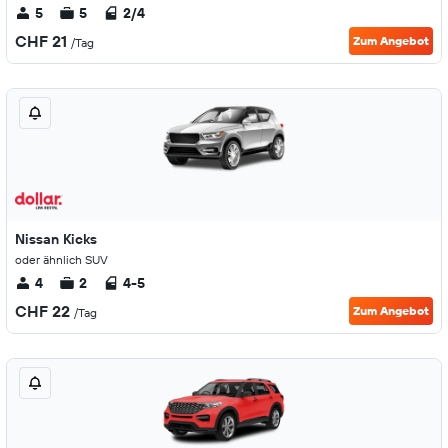
5
5
2/4
CHF 21
Zum Angebot
/Tag
Nissan Kicks
oder ähnlich SUV
4
2
4-5
CHF 22
Zum Angebot
/Tag