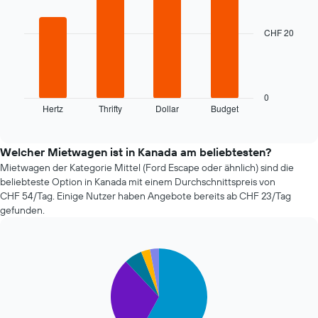
with
Das
4
Diagramm
bars.
CHF 20
hat
1
Das
X-
folgende
Achse,
Diagramm
die
zeigt
0
die
Hertz
Thrifty
Dollar
Budget
die
End
Anzahl
of
vier
interactive
der
günstigsten
chart
Tage
Mietwagenanbieter
Welcher Mietwagen ist in Kanada am beliebtesten?
vor
der
Mietwagen der Kategorie Mittel (Ford Escape oder ähnlich) sind die
dem
letzten
beliebteste Option in Kanada mit einem Durchschnittspreis von
Buchungsdatum
72
CHF 54/Tag. Einige Nutzer haben Angebote bereits ab CHF 23/Tag
anzeigt.
Stunden
Das
gefunden.
an.
Diagramm
Das
hat
Diagramm
1
Pie
Chart
hat
Y-
graphic.
chart
1
Achse,
with
X-
5
die
Achse
slices.
den
und