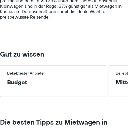
pro Tag und damit etwa 33% unter dem Jahresdurchschnitt.
axis
Kleinwagen sind in der Regel 37% günstiger als Mietwagen in
displaying
Kanada im Durchschnitt und somit die ideale Wahl für
values.
preisbewusste Reisende.
Range:
0
to
75.
Gut zu wissen
Beliebtester Anbieter
Belieb
Budget
Mitt
Die besten Tipps zu Mietwagen in