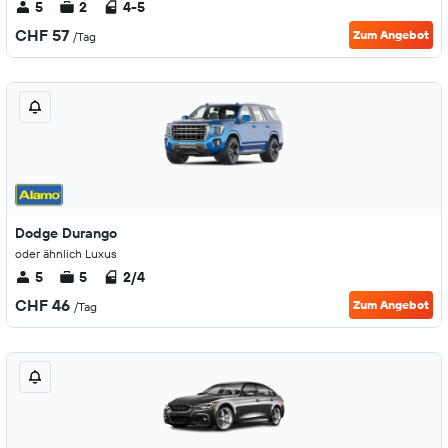
5
2
4-5
CHF 57
Zum Angebot
/Tag
Dodge Durango
oder ähnlich Luxus
5
5
2/4
CHF 46
Zum Angebot
/Tag