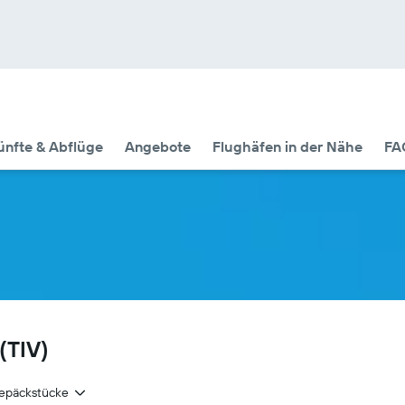
nfte & Abflüge
Angebote
Flughäfen in der Nähe
FA
(TIV)
epäckstücke