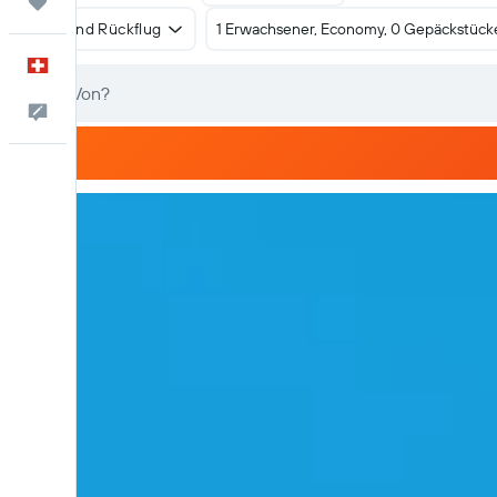
Trips
Hin- und Rückflug
1 Erwachsener, Economy, 0 Gepäckstück
Deutsch
Dein Feedback an uns