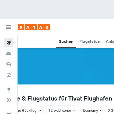
Suchen
Flugstatus
Ankü
Flüge
Hotels
Mietwagen
Pauschalreisen
Explore
TIV
Flüge & Flugstatus für Tivat Flughafen 
Flugstatus
Hin- und Rückflug
1 Erwachsener
Economy
0 G