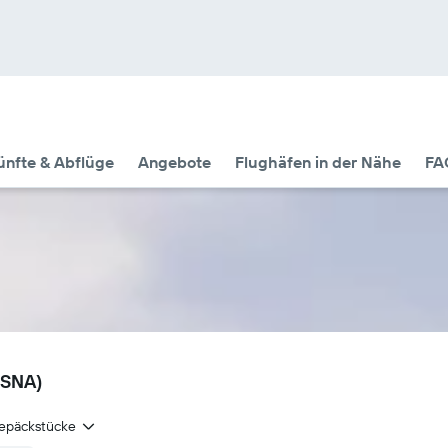
nfte & Abflüge
Angebote
Flughäfen in der Nähe
FA
(SNA)
epäckstücke