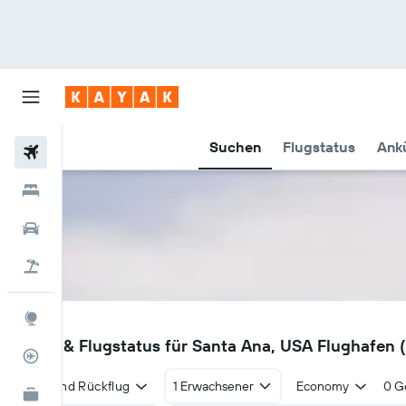
Suchen
Flugstatus
Ankü
Flüge
Hotels
Mietwagen
Pauschalreisen
Explore
SNA
Flüge & Flugstatus für Santa Ana, USA Flughafen 
Flugstatus
Hin- und Rückflug
1 Erwachsener
Economy
0 G
KAYAK for Business
NEU