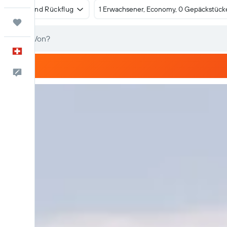
Hin- und Rückflug
1 Erwachsener, Economy, 0 Gepäckstück
Trips
Deutsch
Dein Feedback an uns