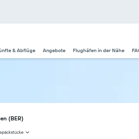
nfte & Abflüge
Angebote
Flughäfen in der Nähe
FA
fen (BER)
epäckstücke