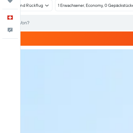
Trips
Hin- und Rückflug
1 Erwachsener, Economy, 0 Gepäckstück
Deutsch
Dein Feedback an uns