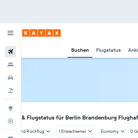
Suchen
Flugstatus
Ankü
Flüge
Hotels
Mietwagen
Pauschalreisen
Explore
BER
Flüge & Flugstatus für Berlin Brandenburg Flugha
Flugstatus
Hin- und Rückflug
1 Erwachsener
Economy
0 G