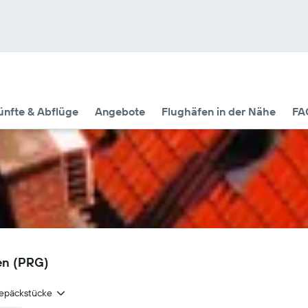
nfte & Abflüge
Angebote
Flughäfen in der Nähe
FA
en (PRG)
epäckstücke