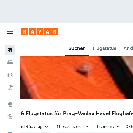
Suchen
Flugstatus
Ankü
Flüge
Hotels
Mietwagen
Pauschalreisen
Explore
PRG
Flüge & Flugstatus für Prag–Václav Havel Flughaf
Flugstatus
Hin- und Rückflug
1 Erwachsener
Economy
0 G